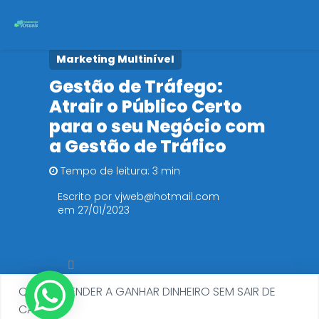
Marketing Multinível
Início
Gestão de Tráfego:
Atrair o Público Certo
Cursos
para o seu Negócio com
Políticas de Privacidade
a Gestão de Tráfico
Tempo de leitura: 3 min
Escrito por vjweb@hotmail.com
em 27/01/2023
QUER APRENDER A GANHAR DINHEIRO SEM SAIR DE
CASA?