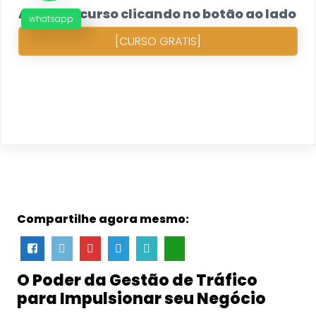
Acesse o curso clicando no botão ao lado
whatsapp
[CURSO GRATIS]
Compartilhe agora mesmo:
O Poder da Gestão de Tráfico
para Impulsionar seu Negócio