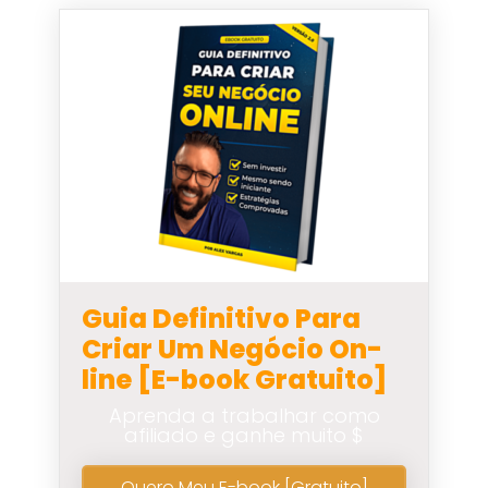
Guia Definitivo Para
Criar Um Negócio On-
line [E-book Gratuito]
Aprenda a trabalhar como
afiliado e ganhe muito $
Quero Meu E-book [Gratuito]