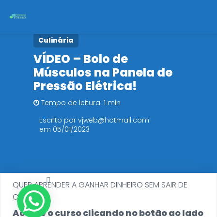
Culinária
Início
VÍDEO – Bolo de
Músculos na Panela de
Cursos
Pressão Elétrica!
Políticas de Privacidade
Tempo de leitura: 1 min
Escrito por vjweb@hotmail.com
em 05/01/2023
QUER APRENDER A GANHAR DINHEIRO SEM SAIR DE
CASA?
Acesse o curso clicando no botão ao lado