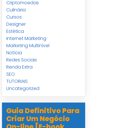
Criptomoedas
Culinária
Cursos
Designer
Estética
Internet Marketing
Marketing Multinível
Notícia
Redes Sociais
Renda Extra
SEO
TUTORIAIS
Uncategorized
Guia Definitivo Para
Criar Um Negócio
On-line [E-book