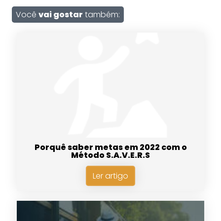
Você
vai gostar
também:
Porquê saber metas em 2022 com o
Método S.A.V.E.R.S
Ler artigo