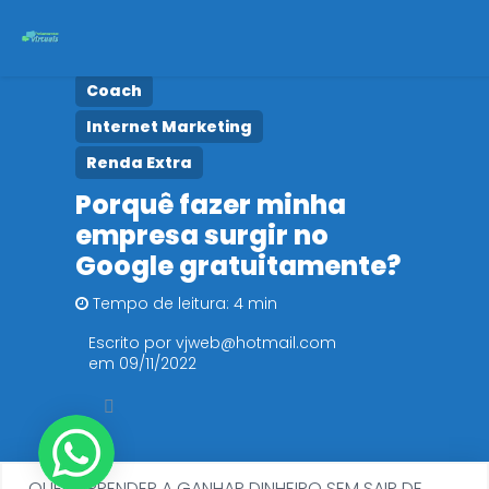
Coach
Início
Internet Marketing
Cursos
Renda Extra
Porquê fazer minha
Políticas de Privacidade
empresa surgir no
Google gratuitamente?
Tempo de leitura: 4 min
Escrito por vjweb@hotmail.com
em 09/11/2022
QUER APRENDER A GANHAR DINHEIRO SEM SAIR DE