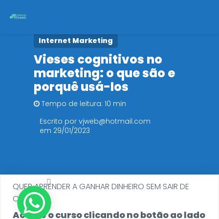
Internet Marketing
Início
Vieses cognitivos no
marketing: o que são e
Cursos
porquê usá-los
Políticas de Privacidade
Tempo de leitura: 10 min
Escrito por vjweb@hotmail.com
em 29/01/2023
QUER APRENDER A GANHAR DINHEIRO SEM SAIR DE
CASA?
Acesse o curso clicando no botão ao lado