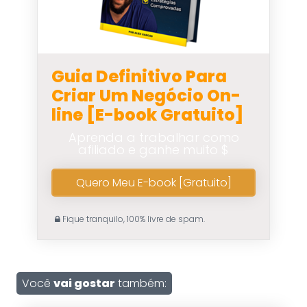
Guia Definitivo Para
Criar Um Negócio On-
line [E-book Gratuito]
Aprenda a trabalhar como
afiliado e ganhe muito $
Quero Meu E-book [Gratuito]
Fique tranquilo, 100% livre de spam.
Você
vai gostar
também: