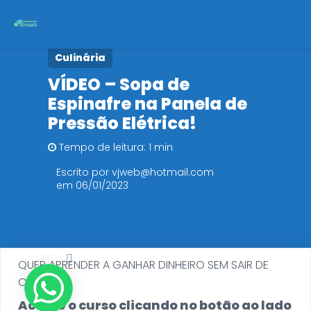
Culinária
Início
VÍDEO – Sopa de
Espinafre na Panela de
Cursos
Pressão Elétrica!
Políticas de Privacidade
Tempo de leitura: 1 min
Escrito por vjweb@hotmail.com
em 06/01/2023
QUER APRENDER A GANHAR DINHEIRO SEM SAIR DE
CASA?
Acesse o curso clicando no botão ao lado