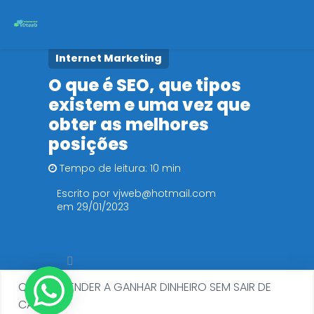
Internet Marketing
Início
O que é SEO, que tipos
existem e uma vez que
Cursos
obter as melhores
Políticas de Privacidade
posições
Tempo de leitura: 10 min
Escrito por vjweb@hotmail.com
em 29/01/2023
QUER APRENDER A GANHAR DINHEIRO SEM SAIR DE
CASA?