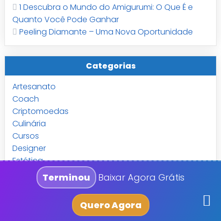
1 Descubra o Mundo do Amigurumi: O Que É e
Quanto Você Pode Ganhar
Peeling Diamante – Uma Nova Oportunidade
Categorias
Artesanato
Coach
Criptomoedas
Culinária
Cursos
Designer
Estética
Internet Marketing
Terminou
Baixar Agora Grátis
Marketing Multinível
Notícia
Quero Agora
Redes Sociais