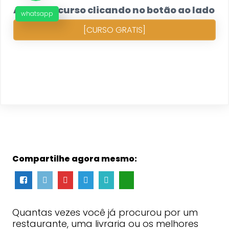
Acesse o curso clicando no botão ao lado
whatsapp
[CURSO GRATIS]
Compartilhe agora mesmo:
Quantas vezes você já procurou por um
restaurante, uma livraria ou os melhores