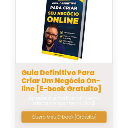
Guia Definitivo Para
Criar Um Negócio On-
line [E-book Gratuito]
Aprenda a trabalhar como
afiliado e ganhe muito $
Quero Meu E-book [Gratuito]