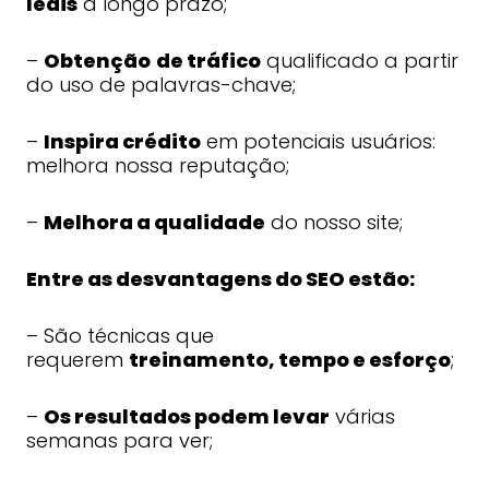
leais
a longo prazo;
–
Obtenção
de tráfico
qualificado a partir
do uso de palavras-chave;
–
Inspira crédito
em potenciais usuários:
melhora nossa reputação;
–
Melhora a qualidade
do nosso site;
Entre as desvantagens do SEO estão:
– São técnicas que
requerem
treinamento, tempo e esforço
;
–
Os resultados podem levar
várias
semanas para ver;