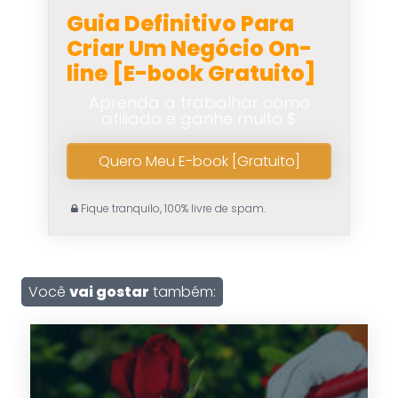
Guia Definitivo Para
Criar Um Negócio On-
line [E-book Gratuito]
Aprenda a trabalhar como
afiliado e ganhe muito $
Quero Meu E-book [Gratuito]
Fique tranquilo, 100% livre de spam.
Você
vai gostar
também: