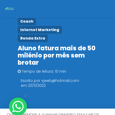
Coach
Início
Internet Marketing
Cursos
Renda Extra
Aluno fatura mais de 50
Políticas de Privacidade
milénio por mês sem
brotar
Tempo de leitura: 10 min
Escrito por vjweb@hotmail.com
em 23/11/2022
QUER APRENDER A GANHAR DINHEIRO SEM SAIR DE