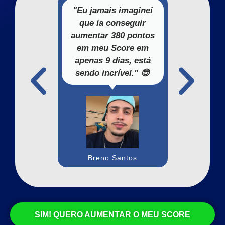
"Eu jamais imaginei
"Acabei de
que ia conseguir
meu sonho!
aumentar 380 pontos
top é este 
em meu Score em
os pass
apenas 9 dias, está
financiei
sendo incrível." 😎
novinh
Breno Santos
Roberta
SIM! QUERO AUMENTAR O MEU SCORE