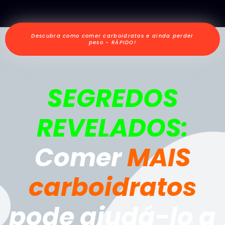
Descubra como comer carboidratos e ainda perder
peso - RÁPIDO!
SEGREDOS
REVELADOS:
Comer
MAIS
carboidratos
pode ajudá-lo a