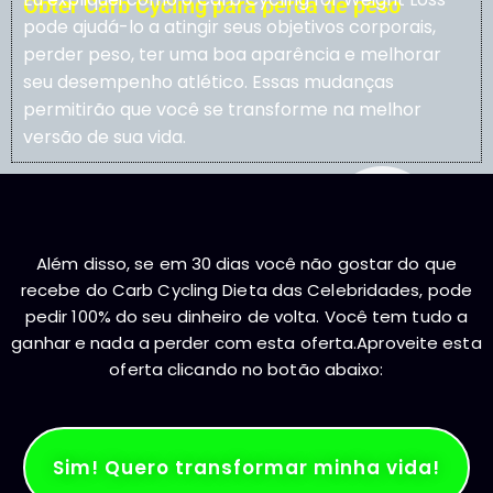
Obter Carb Cycling para perda de peso
pode ajudá-lo a atingir seus objetivos corporais,
perder peso, ter uma boa aparência e melhorar
seu desempenho atlético. Essas mudanças
permitirão que você se transforme na melhor
versão de sua vida.
Além disso, se em 30 dias você não gostar do que
recebe do Carb Cycling Dieta das Celebridades, pode
pedir 100% do seu dinheiro de volta. Você tem tudo a
ganhar e nada a perder com esta oferta.Aproveite esta
oferta clicando no botão abaixo:
Sim! Quero transformar minha vida!