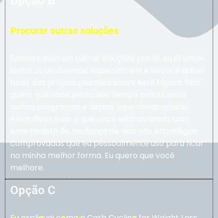
Opção B
Procurar outras soluções
Embora existam outras soluções por aí, eu já salvei
todos os problemas, especialmente se você quiser
fazer sua própria pesquisa sobre este tópico. Não
quero que você perca seu tempo procurando
outros programas e depois fique desapontado.
Além disso, tudo o que você está obtendo com
esse projeto de mudança de vida são estratégias
comprovadas que eu pessoalmente uso para ficar
na minha melhor forma. Eu quero que você
melhore.
Opção C
Eu expliquei como o Carb Cycling for Weight Loss