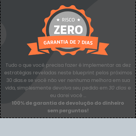
Tudo o que você precisa fazer é implementar as dez
estratégias reveladas neste blueprint pelos próximos
30 dias.
e se você não ver nenhuma melhora em sua
vida, simplesmente devolva seu pedido em
30 dias
e
eu darei você …
100% de garantia de devolução do dinheiro
sem perguntas!