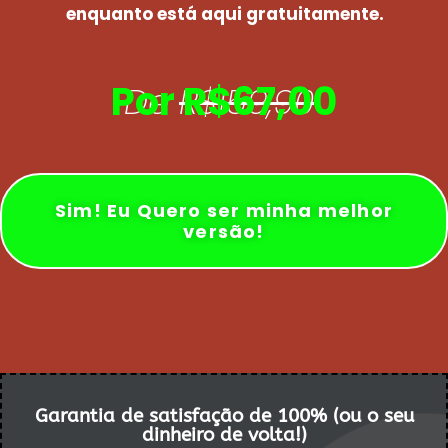
enquanto está aqui gratuitamente.
Por R$67,00
De
R$159,90
Sim! Eu Quero ser minha melhor
versão!
Garantia de satisfação de 100% (ou o seu
dinheiro de volta!)