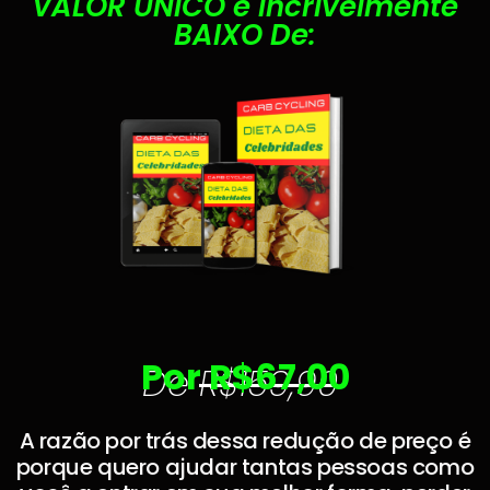
VALOR ÚNICO e Incrivelmente
BAIXO De:
Por R$67,00
De
R$159,90
A razão por trás dessa redução de preço é
porque quero ajudar tantas pessoas como