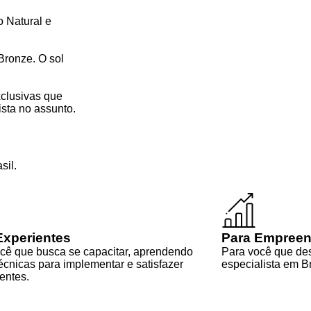
 Natural e
Bronze. O sol
clusivas que
ista no assunto.
sil.
Experientes
Para Empree
cê que busca se capacitar, aprendendo
Para você que des
écnicas para implementar e satisfazer
especialista em B
ientes.